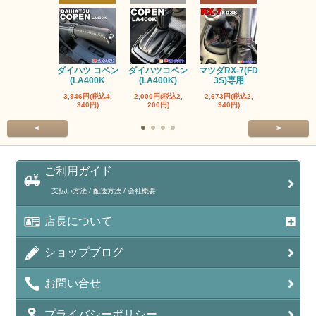
ダイハツ コペン
ダイハツコペン
マツダRX-7(FD
トヨタ ヤリス
(LA400K
(LA400K)
3S)専用
ヤリスク
3,946円(税込4,
2,000円(税込2,
2,673円(税込2,
2,000円(税込
340円)
200円)
940円)
200円)
<
>
ご利用ガイド
支払い方法 / 配送方法 / 会社概要
店長について
ショップブログ
お問い合せ
プライバシーポリシー