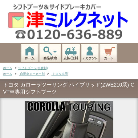
ホーム
>
シフトブーツ(車種別)
ホーム
>
自動車メーカー別
>
トヨタ車用
トヨタ カローラツーリング ハイブリッド(ZWE210系) C
VT車専用シフトブーツ