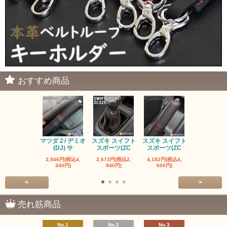
おすすめ商品
マツダ２/ デミオ
スズキ スイフト
スズキ スイフト
マツダ ロー
(DJ) サ
スポーツ(ZC
スポーツ(ZC
ター ND 
3,946円(税込4,
2,673円(税込2,
4,182円(税込4,
1,600円(税込
340円)
940円)
600円)
760円)
<
>
売れ筋商品
No.1
No.2
No.3
No.4