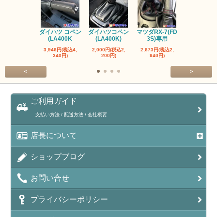
ダイハツ コペン
ダイハツコペン
マツダRX-7(FD
トヨタ ヤリス
(LA400K
(LA400K)
3S)専用
ヤリスク
3,946円(税込4,
2,000円(税込2,
2,673円(税込2,
2,000円(税込
340円)
200円)
940円)
200円)
<
>
ご利用ガイド
支払い方法 / 配送方法 / 会社概要
店長について
ショップブログ
お問い合せ
プライバシーポリシー