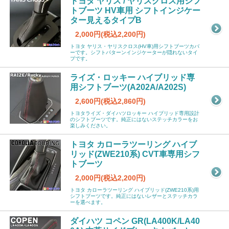
トヨタ ヤリス / ヤリスクロス用シフ
トブーツ HV車用 シフトインジケー
ター見えるタイプB
2,000円(税込2,200円)
トヨタ ヤリス・ヤリスクロス(HV車)用シフトブーツカバ
ーです。シフトパターンインジケーターが隠れないタイ
プです。
ライズ・ロッキー ハイブリッド専
用シフトブーツ(A202A/A202S)
2,600円(税込2,860円)
トヨタライズ・ダイハツロッキー ハイブリッド専用設計
のシフトブーツです。純正にはないステッチカラーをお
楽しみください。
トヨタ カローラツーリング ハイブ
リッド(ZWE210系) CVT車専用シフ
トブーツ
2,000円(税込2,200円)
トヨタ カローラツーリング ハイブリッド(ZWE210系)用
シフトブーツです。純正にはないレザーとステッチカラ
ーを選べます。
ダイハツ コペン GR(LA400K/LA40