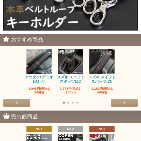
おすすめ商品
マツダ２/ デミオ
スズキ スイフト
スズキ スイフト
マツダ ロー
(DJ) サ
スポーツ(ZC
スポーツ(ZC
ター ND 
3,946円(税込4,
2,673円(税込2,
4,182円(税込4,
1,600円(税込
340円)
940円)
600円)
760円)
<
>
売れ筋商品
No.1
No.2
No.3
No.4