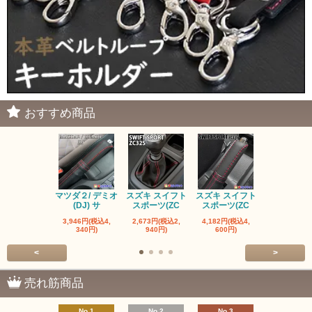
おすすめ商品
マツダ２/ デミオ
スズキ スイフト
スズキ スイフト
マツダ ロー
(DJ) サ
スポーツ(ZC
スポーツ(ZC
ター ND 
3,946円(税込4,
2,673円(税込2,
4,182円(税込4,
1,600円(税込
340円)
940円)
600円)
760円)
<
>
売れ筋商品
No.1
No.2
No.3
No.4