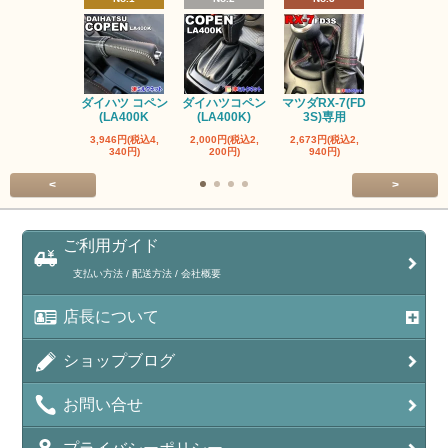
ダイハツ コペン
ダイハツコペン
マツダRX-7(FD
トヨタ ヤリス
(LA400K
(LA400K)
3S)専用
ヤリスク
3,946円(税込4,
2,000円(税込2,
2,673円(税込2,
2,000円(税込
340円)
200円)
940円)
200円)
<
>
ご利用ガイド
支払い方法 / 配送方法 / 会社概要
店長について
ショップブログ
お問い合せ