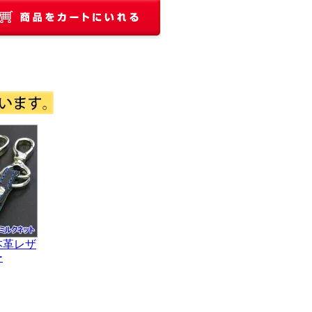
本革レザ
ー