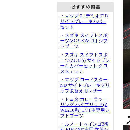
・マツダ２/ デミオ(DJ)
サイドブレーキカバー
セット
・スズキ スイフトスポ
ーツ(ZC32S)MT用 シフ
トブーツ
・スズキ スイフトスポ
ーツ(ZC33S) サイドブレ
ーキカバーセット クロ
スステッチ
・マツダ ロードスター
ND サイドブレーキグリ
ップ張替え用レザー
・トヨタ カローラツー
リング ハイブリッド(Z
WE210系) CVT車専用シ
フトブーツ
・ルノートゥインゴ3後
期 EDC(AT)車用 本革シ