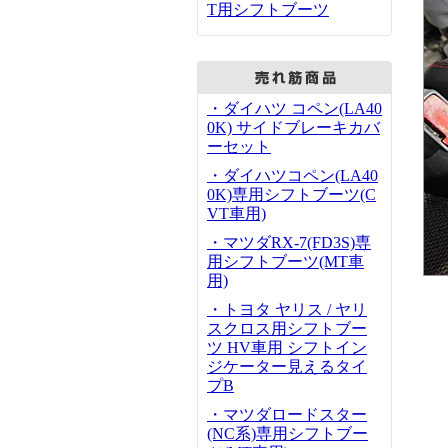
T用シフトブーツ
・ダイハツ コペン(LA40
0K) サイドブレーキカバ
ーセット
・ダイハツコペン(LA40
0K)専用シフトブーツ(C
VT車用)
・マツダRX-7(FD3S)専
用シフトブーツ(MT車
用)
・トヨタ ヤリス / ヤリ
スクロス用シフトブー
ツ HV車用 シフトイン
ジケーター見えるタイ
プB
・マツダロードスター
(NC系)専用シフトブー