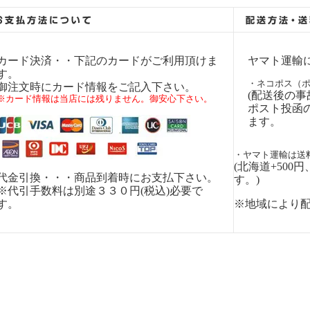
カード決済・・下記のカードがご利用頂けま
ヤマト運輸
す。
・ネコポス（ポ
御注文時にカード情報をご記入下さい。
(配送後の事
※カード情報は当店には残りません。御安心下さい。
ポスト投函
ます。
・ヤマト運輸は送料
(北海道+500円
代金引換・・・商品到着時にお支払下さい。
す。)
※代引手数料は別途３３０円(税込)必要で
す。
※地域により