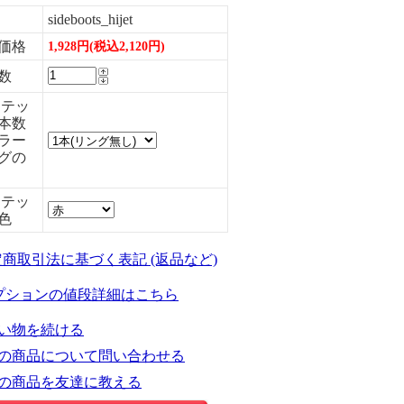
sideboots_hijet
価格
1,928円(税込2,120円)
数
ステッ
本数
ラー
グの
ステッ
色
定商取引法に基づく表記 (返品など)
プションの値段詳細はこちら
い物を続ける
の商品について問い合わせる
の商品を友達に教える