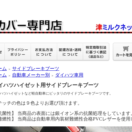
ーム
サイドブレーキブーツ
＞
ーム
自動車メーカー別
ダイハツ車用
＞
＞
イハツハイゼット用サイドブレーキブーツ
ハツハイゼットなど軽自動車にピッタリのサイドブレーキブーツです。
テッチの色は９色よりお選び頂けます。
抗菌性】 当商品の表面には銀イオン系の抗菌処理をしています
難燃性】 当商品は自動車用内装材難燃性合格PVCレザーを使用