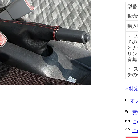
型番
販売
購入
・ 
チの
とカ
リン
有無
・ 
チの
» 特
オ
買
こ
こ