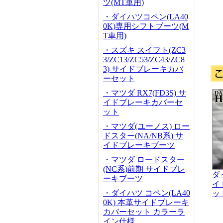
ツ(MT車用)
・ダイハツコペン(LA40
0K)専用シフトブーツ(M
T車用)
・スズキ スイフト(ZC3
3/ZC13/ZC53/ZC43/ZC8
3) サイドブレーキカバ
ーセット
・マツダ RX7(FD3S) サ
イドブレーキカバーセ
ット
・マツダ(ユーノス) ロー
ドスター(NA/NB系) サ
イドブレーキブーツ
・マツダ ロードスター
(NC系)前期 サイドブレ
ダ
ーキブーツ
イ
・ダイハツ コペン(LA40
ッ
0K) 本革サイドブレーキ
カバーセット カラーラ
イン仕様