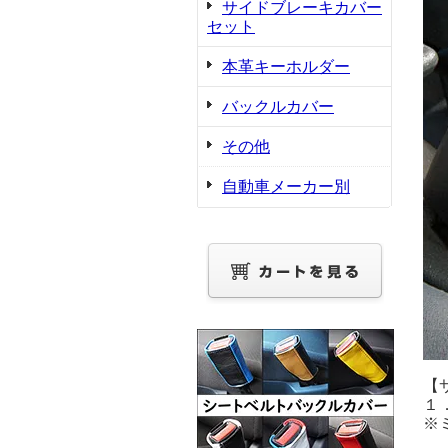
サイドブレーキカバー
セット
本革キーホルダー
バックルカバー
その他
自動車メーカー別
【
１
※