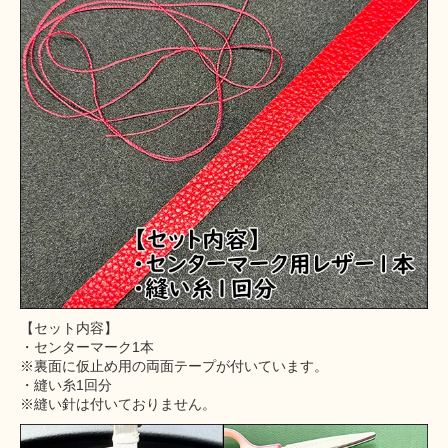
【セット内容】
・センターマーク1本
※裏面に仮止め用の両面テープが付いています。
・縫い糸1回分
※縫い針は付いておりません。