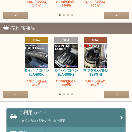
3,946円(税込4,
2,673円(税込2,
4,182円(税込4,
1,600円(税込
340円)
940円)
600円)
760円)
<
>
売れ筋商品
No.1
No.2
No.3
No.4
ダイハツ コペン
ダイハツコペン
マツダRX-7(FD
トヨタ ヤリス
(LA400K
(LA400K)
3S)専用
ヤリスク
3,946円(税込4,
2,000円(税込2,
2,673円(税込2,
2,000円(税込
340円)
200円)
940円)
200円)
<
>
ご利用ガイド
支払い方法 / 配送方法 / 会社概要