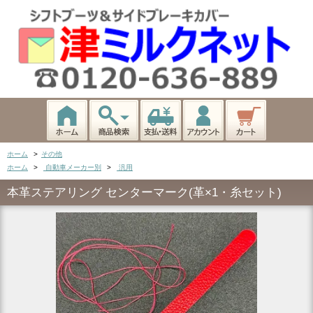
ホーム
>
その他
ホーム
>
自動車メーカー別
>
汎用
本革ステアリング センターマーク(革×1・糸セット)