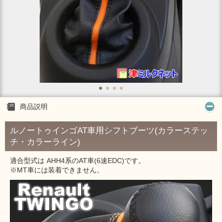
商品説明
ルノートゥインゴAT車用シフトブーツ(カラーステッ
チ・カラーライン)
適合型式は AHH4系のAT車(6速EDC)です。
※MT車には装着できません。