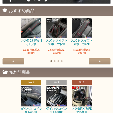
おすすめ商品
マツダ２/ デミオ
スズキ スイフト
スズキ スイフト
マツダ ロー
(DJ) サ
スポーツ(ZC
スポーツ(ZC
ター ND 
3,946円(税込4,
2,673円(税込2,
4,182円(税込4,
1,600円(税込
340円)
940円)
600円)
760円)
<
>
売れ筋商品
No.1
No.2
No.3
No.4
ダイハツ コペン
ダイハツコペン
マツダRX-7(FD
トヨタ ヤリス
(LA400K
(LA400K)
3S)専用
ヤリスク