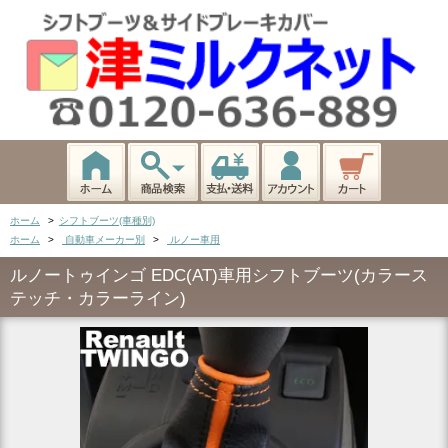
ホーム
>
シフトブーツ(車種別)
ホーム
>
自動車メーカー別
>
ルノー車用
ルノートゥインゴ EDC(AT)車用シフトブーツ(カラース
テッチ・カラーライン)