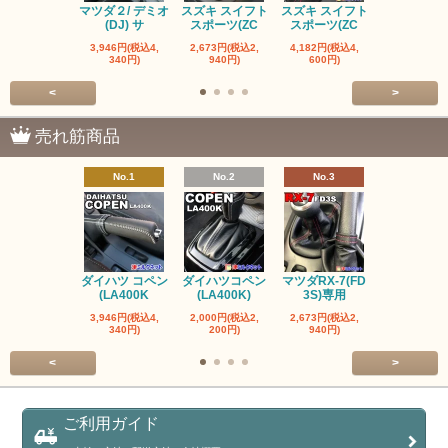
マツダ２/ デミオ
スズキ スイフト
スズキ スイフト
マツダ ロー
(DJ) サ
スポーツ(ZC
スポーツ(ZC
ター ND 
3,946円(税込4,
2,673円(税込2,
4,182円(税込4,
1,600円(税込
340円)
940円)
600円)
760円)
<
>
売れ筋商品
No.1
No.2
No.3
No.4
ダイハツ コペン
ダイハツコペン
マツダRX-7(FD
トヨタ ヤリス
(LA400K
(LA400K)
3S)専用
ヤリスク
3,946円(税込4,
2,000円(税込2,
2,673円(税込2,
2,000円(税込
340円)
200円)
940円)
200円)
<
>
ご利用ガイド