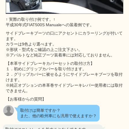
↑ 実際の取り付け例です。↑
平成30年式FIAT500S Manualeへの装着例です。
サイドブレーキブーツの口にアクセントにカラーリングが付いて
ます。
カラーは9色より選べます。
※形状・型式をご確認の上ご注文下さい。
※アバルトなど純正ブーツ装着車には対応しておりません。
【本革サイドブレーキカバーセットの取付け方】
１．初めにグリップカバーを取り付けます。
２．グリップカバーに被せるようにサイドブレーキブーツを取付
けます。
※純正オプションの本革巻サイドブレーキレバー使用者には取付
できません。
【お客様からの質問】
取付けは簡単ですか？
また、他の欧州車にも汎用で使えますか？